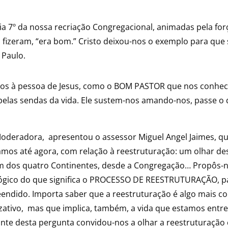
 7º da nossa recriação Congregacional, animadas pela forç
 fizeram, “era bom.” Cristo deixou-nos o exemplo para que
 Paulo.
nos à pessoa de Jesus, como o BOM PASTOR que nos conhe
elas sendas da vida. Ele sustem-nos amando-nos, passe o
, Moderadora, apresentou o assessor Miguel Angel Jaimes, 
hamos até agora, com relação à reestruturação: um olhar d
 um dos quatro Continentes, desde a Congregação… Propôs
gógico do que significa o PROCESSO DE REESTRUTURAÇÃO, pa
ndido. Importa saber que a reestruturação é algo mais com
nizativo, mas que implica, também, a vida que estamos entr
iante desta pergunta convidou-nos a olhar a reestruturaç