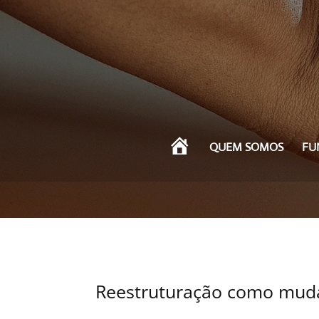
I
QUEM SOMOS
FU
N
Í
C
I
O
Reestruturação como mud