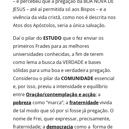
– e percebeu que a pregação da BOA NOVA DE
JESUS – até aí permitida só aos Bispos – e a
vivência da vida cristã, como nos é descrita nos
Atos dos Apóstolos, seria a única salvação.
Daí o pilar do
ESTUDO
que o fez enviar os
primeiros Frades para as melhores
universidades conhecidas, a fim de terem
como lema a busca da VERDADE e bases
sólidas para uma boa e verdadeira pregação.
Considerou o pilar da
COMUNIDADE
essencial
e, por isso, previu a intensidade e equilíbrio
entre
Oração/contemplação e acção
; a
pobreza
como “marca”; a
fraternidade
vivida
de tal modo que só por si fosse já pregação. O
nome de Frei, quer expressar, precisamente,
fraternidade; a
democracia
como a forma de