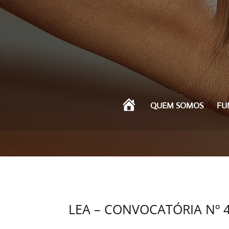
I
QUEM SOMOS
FU
N
Í
C
I
O
LEA – CONVOCATÓRIA Nº 