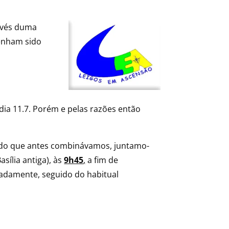
avés duma
tenham sido
 dia 11.7. Porém e pelas razões então
io do que antes combinávamos, juntamo-
sília antiga), às
9h45
,
a fim de
adamente, seguido do habitual