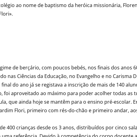
olégio ao nome de baptismo da heróica missionária, Floren
lori».
egime de berçário, com poucos bebés, nos finais dos anos 
ado nas Ciências da Educação, no Evangelho e no Carisma D
final do ano já se registava a inscrição de mais de 140 alun
 foi aproveitado ao máximo para poder acolher todas as tu
ula, que ainda hoje se mantêm para o ensino pré-escolar. Em 
Jardim Flori, primeiro com rés-do-chão e primeiro andar, ao
de 400 crianças desde os 3 anos, distribuídos por cinco sala
a uma referência. Devido à competência do corpo docente a