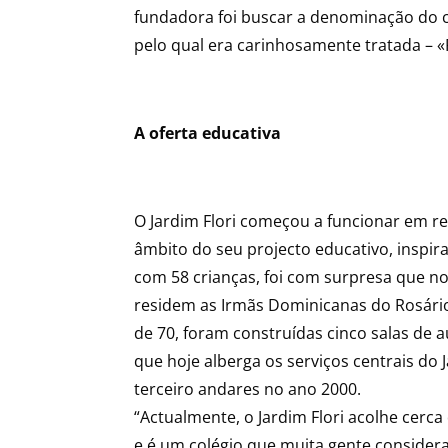
fundadora foi buscar a denominação do c
pelo qual era carinhosamente tratada – «F
A oferta educativa
O Jardim Flori começou a funcionar em r
âmbito do seu projecto educativo, inspir
com 58 crianças, foi com surpresa que no 
residem as Irmãs Dominicanas do Rosário,
de 70, foram construídas cinco salas de a
que hoje alberga os serviços centrais do 
terceiro andares no ano 2000.
“Actualmente, o Jardim Flori acolhe cerca 
e é um colégio que muita gente consider