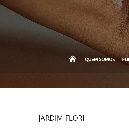
I
QUEM SOMOS
FU
N
Í
C
I
O
JARDIM FLORI