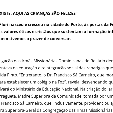
ISTE, AQUI AS CRIANÇAS SÃO FELIZES”
 Flori nasceu e cresceu na cidade do Porto, às portas da 
s valores éticos e cristãos que sustentam a formação in
quem tivemos o prazer de conversar.
ação das Irmãs Missionárias Dominicanas do Rosário dec
entava na educação e reintegração social das raparigas qu
da Pinto. “Entretanto, o Dr. Francisco Sá Carneiro, que mor
ara estabelecer um colégio na Foz”, revela, desvendando qu
vará do Ministério da Educação Nacional. Na criação do Jar
Larragueta, Madre Superiora da Comunidade, tomada por um
 Francisco Sá Carneiro, que, inclusivamente, providenciou 
ira Superiora-Geral da Congregação das Irmãs Missionária