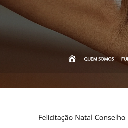
I
QUEM SOMOS
FU
N
Í
C
I
O
Felicitação Natal Conselho