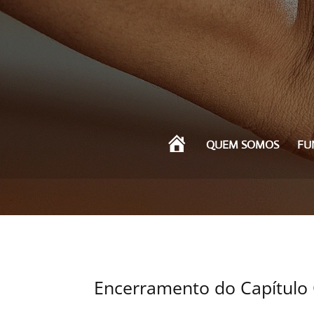
I
QUEM SOMOS
FU
N
Í
C
I
O
Encerramento do Capítulo 