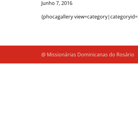
Junho 7, 2016
{phocagallery view=category|categoryid=
@ Missionárias Dominicanas do Rosário