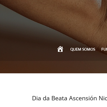
I
QUEM SOMOS
FU
N
Í
C
I
O
Dia da Beata Ascensión Nic